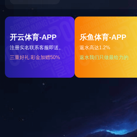
工程设计
工程咨询
全过程咨询
项目管理
造价咨询
招标代理
快速通道
Expressway
会员登录
Member Login