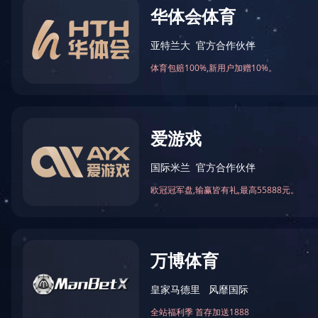
业绩案例
入库备案一览表
近年业绩一览表
BIM咨询
PPP咨询
延长石油
工程监理