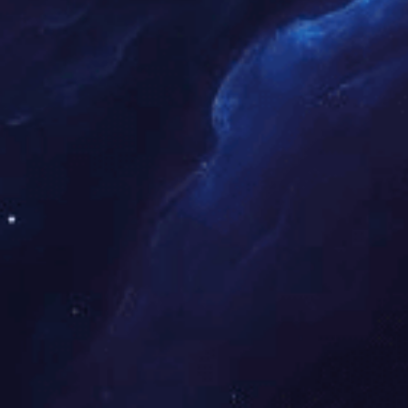
3.1.2 等级：M1等级。
3.1.3 折算质量值mc：m0<mc<m0+(1/3︱MPE︱)。
3.1.4 结构：带有不超过砝码总体积的1/4调整腔,具有方便吊装的设计。
3.1.5 调整仓：调整仓螺栓采用不锈钢内六角，保证任何时候都能打开调整腔进行
3.1.6 材质：45#钢。
★3.1.7 外形尺寸：长1000mm×宽600mm×不大于500mm。
3.1.8 外观质量：表面光洁、无毛刺、无气孔。
3.1.9 密度：（7.90～8.00）g/cm³。
23年07月19日
事项
变更公告有矛盾的地方，以此变更公告为准。
公告内容提出询问，请按以下方式联系。