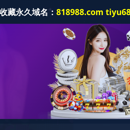
业务范围
招标中标
业绩案例
人事招