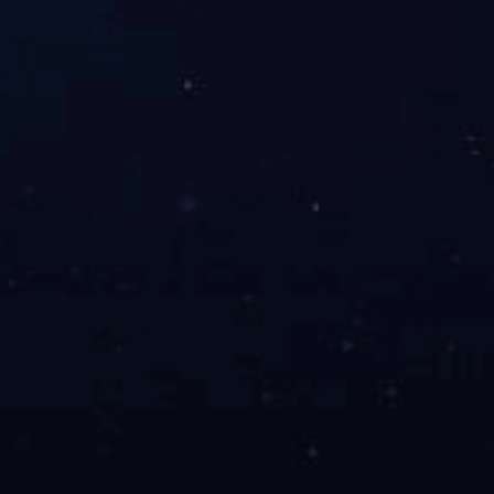
1906）.zip
手机二维码
微信二