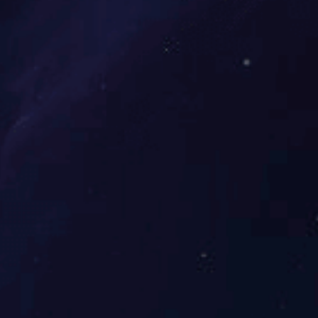
量检测技术研究院
黄埔区科学城尖塔山路19号
-89853721
团官网项目管理有限公司
河区广州大道北520号中创盈科大厦12楼1206室
-89814064、020-88526301
黄工、古工
14064、020-88526301