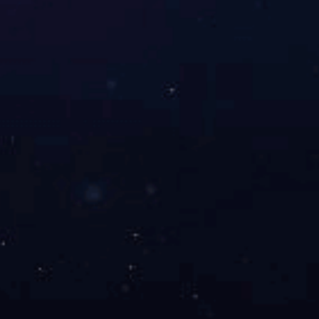
院社会公用计量标准建设项目（第一批、第六批、第八批）招标文件（202307
联系方式
开云（中国）
地址：西安市未央区凤城十二路首创禧悦里A座16层
电话：029-81317379 传真：029-81317379