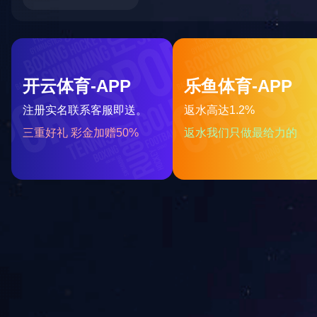
资料下载
一、采购人名称：
学习交流
二、采购项目名称
三、采购项目编号
快速通道
Expressway
四、采购组织类型
五、采购方式：
竞
会员登录
Member Login
六、采购公告发布
七、预算总金额：
2
会员注册
Sign Up
八、废标理由：
有效供应商不
下载中心
九、评审小组成员
Download Center
/
十、其它事项