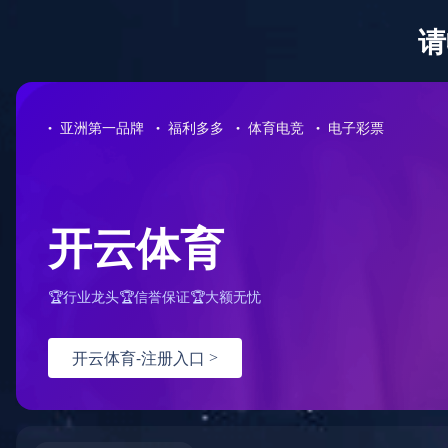
欢迎访问开云集团官网项目管理有限公司官方网站.
开云集团官网
公司概况
公司动态
资质荣誉