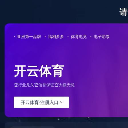
欢迎访问开云集团官网项目管理有限公司官方网站.
开云集团官网
公司概况
公司动态
资质荣誉