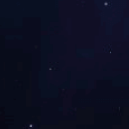
总监宝智能化管理
公司标准化统一打
管理企业提质、降
平台通过专业化分