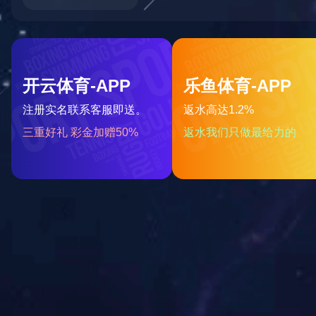
企业提供配套服务
资料下载
学习交流
快速通道
Expressway
会员登录
Member Login
会员注册
Sign Up
下载中心
Download Center