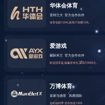
公司动态
重要声明
新闻报道
通知公告
最新考察
大事记
未来
产业设计研发