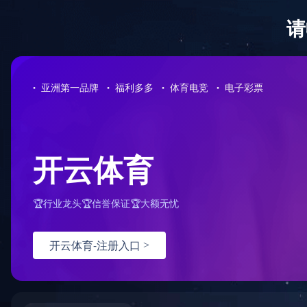
欢迎访问开云集团官网项目管理有限公司官方网站.
开云集团官网
公司概况
公司动态
资质荣誉